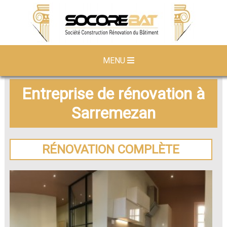
MENU
Entreprise de rénovation à
Sarremezan
RÉNOVATION COMPLÈTE