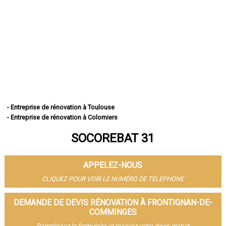
- Entreprise de rénovation à Toulouse
- Entreprise de rénovation à Colomiers
- Entreprise de rénovation à Tournefeuille
SOCOREBAT 31
- Entreprise de rénovation à Muret
- Entreprise de rénovation à Blagnac
- Entreprise de rénovation à Plaisance-du-Touch
APPELEZ-NOUS
- Entreprise de rénovation à Cugnaux
- Entreprise de rénovation à Balma
CLIQUEZ POUR VOIR LE NUMÉRO DE TÉLÉPHONE
- Entreprise de rénovation à L'Union
- Entreprise de rénovation à Saint-Gaudens
DEMANDE DE DEVIS RÉNOVATION À FRONTIGNAN-DE-
- Entreprise de rénovation à Ramonville-Saint-Agne
COMMINGES
- Entreprise de rénovation à Fonsorbes
Remplissez le formulaire et recevez votre devis gratuit