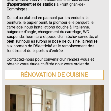
d'appartement et de studios
à Frontignan-de-
Comminges :
Du sol au plafond en passant par les enduits, la
peinture, le papier peint, la plomberie,le parquet, le
carrelage, nous installations douche à l'italienne,
baignoire d'angle, changement du carrelage, WC
suspendu, fourniture et pose d'un sèche-serviette, et
bien sur nous assurons la pose de cuisine, la remise
aux normes de l'électricité et le remplacement des
fenêtres et de la portes d'entrée.
Contactez-nous pour convenir d'un rendez-vous et
obtenir votre étude chiffrée pour votre projet de
rénovation de maison ou d'appartement près de
Frontignan-de-Comminges
.
RÉNOVATION DE CUISINE