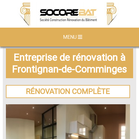
MENU
Entreprise de rénovation à
Frontignan-de-Comminges
RÉNOVATION COMPLÈTE