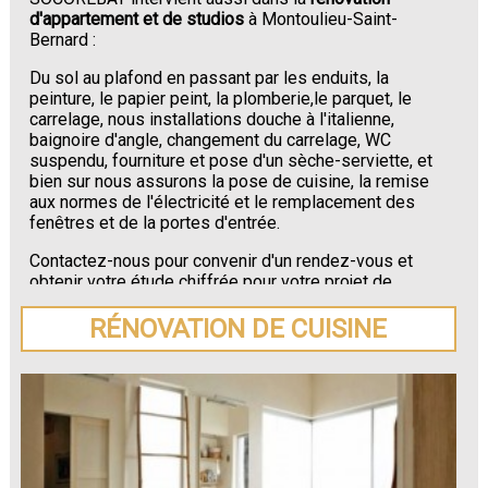
d'appartement et de studios
à Montoulieu-Saint-
Bernard :
Du sol au plafond en passant par les enduits, la
peinture, le papier peint, la plomberie,le parquet, le
carrelage, nous installations douche à l'italienne,
baignoire d'angle, changement du carrelage, WC
suspendu, fourniture et pose d'un sèche-serviette, et
bien sur nous assurons la pose de cuisine, la remise
aux normes de l'électricité et le remplacement des
fenêtres et de la portes d'entrée.
Contactez-nous pour convenir d'un rendez-vous et
obtenir votre étude chiffrée pour votre projet de
rénovation de maison ou d'appartement près de
Montoulieu-Saint-Bernard
.
RÉNOVATION DE CUISINE