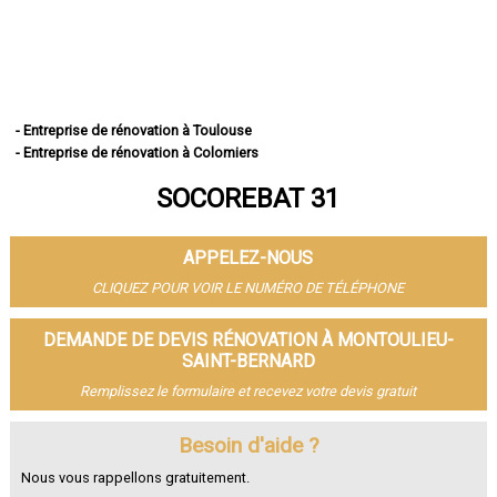
- Entreprise de rénovation à Toulouse
- Entreprise de rénovation à Colomiers
- Entreprise de rénovation à Tournefeuille
SOCOREBAT 31
- Entreprise de rénovation à Muret
- Entreprise de rénovation à Blagnac
- Entreprise de rénovation à Plaisance-du-Touch
APPELEZ-NOUS
- Entreprise de rénovation à Cugnaux
- Entreprise de rénovation à Balma
CLIQUEZ POUR VOIR LE NUMÉRO DE TÉLÉPHONE
- Entreprise de rénovation à L'Union
- Entreprise de rénovation à Saint-Gaudens
DEMANDE DE DEVIS RÉNOVATION À MONTOULIEU-
- Entreprise de rénovation à Ramonville-Saint-Agne
SAINT-BERNARD
- Entreprise de rénovation à Fonsorbes
Remplissez le formulaire et recevez votre devis gratuit
- Entreprise de rénovation à Castanet-Tolosan
- Entreprise de rénovation à Saint-Orens-de-Gameville
Besoin d'aide ?
- Entreprise de rénovation à Saint-Jean
- Entreprise de rénovation à Portet-sur-Garonne
Nous vous rappellons gratuitement.
- Entreprise de rénovation à Revel