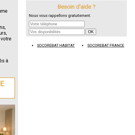
Besoin d'aide ?
omme
Nous vous rappellons gratuitement.
ns,
urs,
 votre
SOCOREBAT HABITAT
SOCOREBAT FRANCE
és à
DE