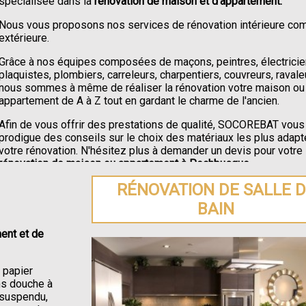
spécialisée dans la
rénovation de maison et d'appartement.
Nous vous proposons nos services de rénovation intérieure c
extérieure.
Grâce à nos équipes composées de maçons, peintres, électricie
plaquistes, plombiers, carreleurs, charpentiers, couvreurs, ravale
nous sommes à même de réaliser la rénovation votre maison ou
appartement de A à Z tout en gardant le charme de l'ancien.
Afin de vous offrir des prestations de qualité, SOCOREBAT vous
prodigue des conseils sur le choix des matériaux les plus adapt
votre rénovation. N'hésitez plus à demander un devis pour votre
rénovation de maison ou appartement à Pechbusque
.
RÉNOVATION DE SALLE 
BAIN
ent et de
e papier
ons douche à
C suspendu,