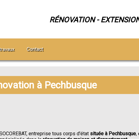
RÉNOVATION - EXTENSIO
Contact
travaux
énovation à Pechbusque
SOCOREBAT, entreprise tous corps d'état
située à Pechbusque
,