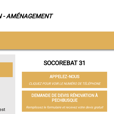
N - AMÉNAGEMENT
SOCOREBAT 31
APPELEZ-NOUS
CLIQUEZ POUR VOIR LE NUMÉRO DE TÉLÉPHONE
DEMANDE DE DEVIS RÉNOVATION À
PECHBUSQUE
Remplissez le formulaire et recevez votre devis gratuit
 est