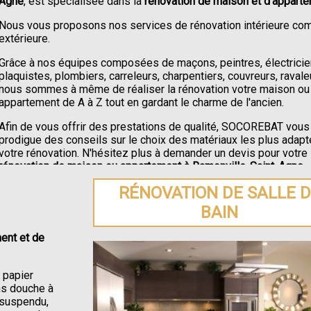
Agne
, est spécialisée dans la
rénovation de maison et d'apparte
Nous vous proposons nos services de rénovation intérieure c
extérieure.
Grâce à nos équipes composées de maçons, peintres, électricie
plaquistes, plombiers, carreleurs, charpentiers, couvreurs, ravale
nous sommes à même de réaliser la rénovation votre maison ou
appartement de A à Z tout en gardant le charme de l'ancien.
Afin de vous offrir des prestations de qualité, SOCOREBAT vous
prodigue des conseils sur le choix des matériaux les plus adapt
votre rénovation. N'hésitez plus à demander un devis pour votre
rénovation de maison ou appartement à Ramonville-Saint-Agne
.
RÉNOVATION DE SALLE 
BAIN
ent et de
e papier
ons douche à
C suspendu,