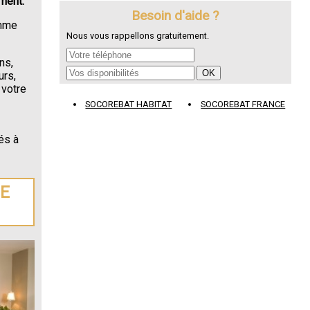
ment.
Besoin d'aide ?
omme
Nous vous rappellons gratuitement.
ns,
urs,
 votre
SOCOREBAT HABITAT
SOCOREBAT FRANCE
és à
DE