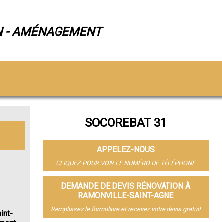
N - AMÉNAGEMENT
SOCOREBAT 31
APPELEZ-NOUS
CLIQUEZ POUR VOIR LE NUMÉRO DE TÉLÉPHONE
DEMANDE DE DEVIS RÉNOVATION À
RAMONVILLE-SAINT-AGNE
Remplissez le formulaire et recevez votre devis gratuit
int-