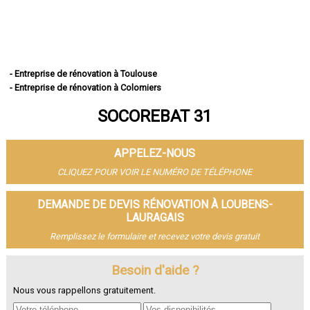
- Entreprise de rénovation à Toulouse
- Entreprise de rénovation à Colomiers
- Entreprise de rénovation à Tournefeuille
SOCOREBAT 31
- Entreprise de rénovation à Muret
- Entreprise de rénovation à Blagnac
- Entreprise de rénovation à Plaisance-du-Touch
APPELEZ-NOUS
- Entreprise de rénovation à Cugnaux
- Entreprise de rénovation à Balma
CLIQUEZ POUR VOIR LE NUMÉRO DE TÉLÉPHONE
- Entreprise de rénovation à L'Union
- Entreprise de rénovation à Saint-Gaudens
DEMANDE DE DEVIS RÉNOVATION À LOUBENS-
- Entreprise de rénovation à Ramonville-Saint-Agne
LAURAGAIS
- Entreprise de rénovation à Fonsorbes
Remplissez le formulaire et recevez votre devis gratuit
- Entreprise de rénovation à Castanet-Tolosan
- Entreprise de rénovation à Saint-Orens-de-Gameville
Besoin d'aide ?
- Entreprise de rénovation à Saint-Jean
- Entreprise de rénovation à Portet-sur-Garonne
Nous vous rappellons gratuitement.
- Entreprise de rénovation à Revel
- Entreprise de rénovation à Auterive