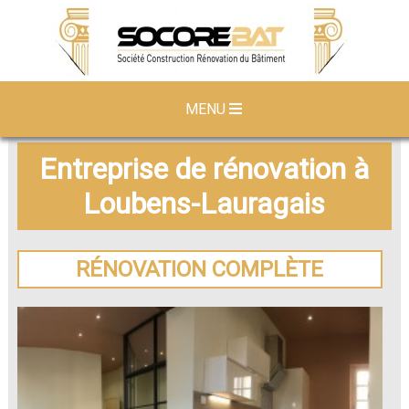
MENU
Entreprise de rénovation à
Loubens-Lauragais
RÉNOVATION COMPLÈTE