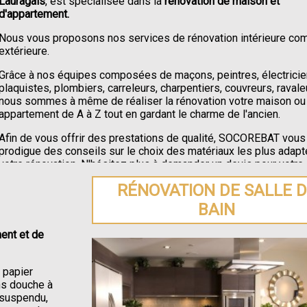
Lauragais
, est spécialisée dans la
rénovation de maison et
d'appartement.
Nous vous proposons nos services de rénovation intérieure c
extérieure.
Grâce à nos équipes composées de maçons, peintres, électricie
plaquistes, plombiers, carreleurs, charpentiers, couvreurs, ravale
nous sommes à même de réaliser la rénovation votre maison ou
appartement de A à Z tout en gardant le charme de l'ancien.
Afin de vous offrir des prestations de qualité, SOCOREBAT vous
prodigue des conseils sur le choix des matériaux les plus adapt
votre rénovation. N'hésitez plus à demander un devis pour votre
rénovation de maison ou appartement à Montgaillard-Lauragais
.
RÉNOVATION DE SALLE 
BAIN
ent et de
e papier
ons douche à
C suspendu,