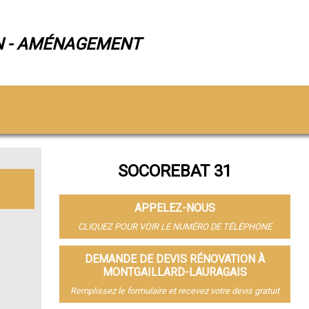
N - AMÉNAGEMENT
SOCOREBAT 31
APPELEZ-NOUS
CLIQUEZ POUR VOIR LE NUMÉRO DE TÉLÉPHONE
DEMANDE DE DEVIS RÉNOVATION À
MONTGAILLARD-LAURAGAIS
Remplissez le formulaire et recevez votre devis gratuit