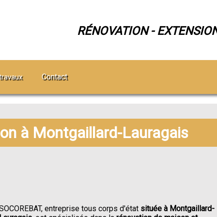
RÉNOVATION - EXTENSIO
Contact
travaux
ion à Montgaillard-Lauragais
SOCOREBAT, entreprise tous corps d'état
située à Montgaillard-