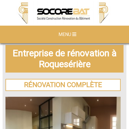
MENU
Entreprise de rénovation à
Roquesérière
RÉNOVATION COMPLÈTE