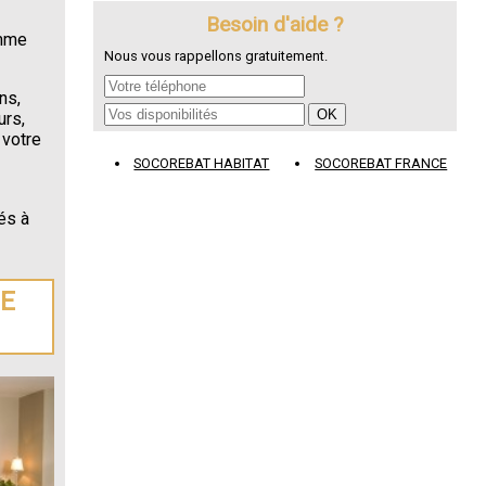
Besoin d'aide ?
omme
Nous vous rappellons gratuitement.
ns,
urs,
 votre
SOCOREBAT HABITAT
SOCOREBAT FRANCE
és à
DE