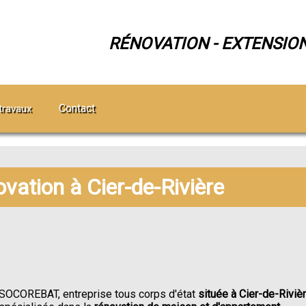
RÉNOVATION - EXTENSIO
Contact
travaux
ovation à Cier-de-Rivière
SOCOREBAT, entreprise tous corps d'état
située à Cier-de-Riviè