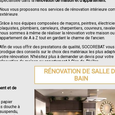
spécialisée dans la
rénovation de maison et d'appartement.
Nous vous proposons nos services de rénovation intérieure c
extérieure.
Grâce à nos équipes composées de maçons, peintres, électricie
plaquistes, plombiers, carreleurs, charpentiers, couvreurs, ravale
nous sommes à même de réaliser la rénovation votre maison ou
appartement de A à Z tout en gardant le charme de l'ancien.
Afin de vous offrir des prestations de qualité, SOCOREBAT vous
prodigue des conseils sur le choix des matériaux les plus adapt
votre rénovation. N'hésitez plus à demander un devis pour votre
rénovation de maison ou appartement à Cier-de-Rivière
.
RÉNOVATION DE SALLE 
BAIN
ent et de
e papier
ons douche à
C suspendu,