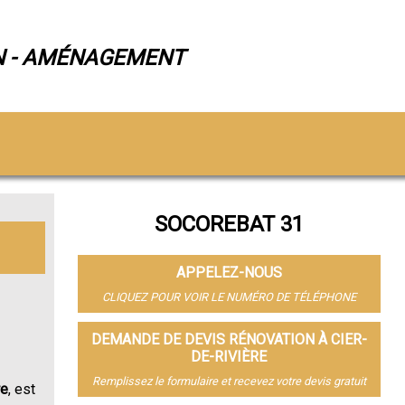
N - AMÉNAGEMENT
SOCOREBAT 31
APPELEZ-NOUS
CLIQUEZ POUR VOIR LE NUMÉRO DE TÉLÉPHONE
DEMANDE DE DEVIS RÉNOVATION À CIER-
DE-RIVIÈRE
Remplissez le formulaire et recevez votre devis gratuit
re
, est