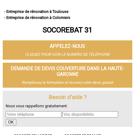
- Entreprise de rénovation à Toulouse
- Entreprise de rénovation à Colomiers
- Entreprise de rénovation à Tournefeuille
SOCOREBAT 31
- Entreprise de rénovation à Muret
- Entreprise de rénovation à Blagnac
- Entreprise de rénovation à Plaisance-du-Touch
APPELEZ-NOUS
- Entreprise de rénovation à Cugnaux
- Entreprise de rénovation à Balma
CLIQUEZ POUR VOIR LE NUMÉRO DE TÉLÉPHONE
- Entreprise de rénovation à L'Union
- Entreprise de rénovation à Saint-Gaudens
DEMANDE DE DEVIS COUVERTURE DANS LA HAUTE-
- Entreprise de rénovation à Ramonville-Saint-Agne
GARONNE
- Entreprise de rénovation à Fonsorbes
Remplissez le formulaire et recevez votre devis gratuit
- Entreprise de rénovation à Castanet-Tolosan
- Entreprise de rénovation à Saint-Orens-de-Gameville
Besoin d'aide ?
- Entreprise de rénovation à Saint-Jean
- Entreprise de rénovation à Portet-sur-Garonne
Nous vous rappellons gratuitement.
- Entreprise de rénovation à Revel
- Entreprise de rénovation à Auterive
- Entreprise de rénovation à Castelginest
- Entreprise de rénovation à Saint-Lys
- Entreprise de rénovation à Villeneuve-Tolosane