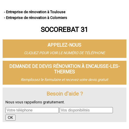
- Entreprise de rénovation à Toulouse
- Entreprise de rénovation à Colomiers
- Entreprise de rénovation à Tournefeuille
SOCOREBAT 31
- Entreprise de rénovation à Muret
- Entreprise de rénovation à Blagnac
- Entreprise de rénovation à Plaisance-du-Touch
APPELEZ-NOUS
- Entreprise de rénovation à Cugnaux
- Entreprise de rénovation à Balma
CLIQUEZ POUR VOIR LE NUMÉRO DE TÉLÉPHONE
- Entreprise de rénovation à L'Union
- Entreprise de rénovation à Saint-Gaudens
DEMANDE DE DEVIS RÉNOVATION À ENCAUSSE-LES-
- Entreprise de rénovation à Ramonville-Saint-Agne
THERMES
- Entreprise de rénovation à Fonsorbes
Remplissez le formulaire et recevez votre devis gratuit
- Entreprise de rénovation à Castanet-Tolosan
- Entreprise de rénovation à Saint-Orens-de-Gameville
Besoin d'aide ?
- Entreprise de rénovation à Saint-Jean
- Entreprise de rénovation à Portet-sur-Garonne
Nous vous rappellons gratuitement.
- Entreprise de rénovation à Revel
- Entreprise de rénovation à Auterive
- Entreprise de rénovation à Castelginest
- Entreprise de rénovation à Saint-Lys
- Entreprise de rénovation à Villeneuve-Tolosane