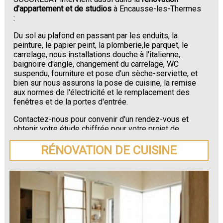
d'appartement et de studios
à Encausse-les-Thermes
:
Du sol au plafond en passant par les enduits, la
peinture, le papier peint, la plomberie,le parquet, le
carrelage, nous installations douche à l'italienne,
baignoire d'angle, changement du carrelage, WC
suspendu, fourniture et pose d'un sèche-serviette, et
bien sur nous assurons la pose de cuisine, la remise
aux normes de l'électricité et le remplacement des
fenêtres et de la portes d'entrée.
Contactez-nous pour convenir d'un rendez-vous et
obtenir votre étude chiffrée pour votre projet de
rénovation de maison ou d'appartement près de
Encausse-les-Thermes
.
RÉNOVATION DE CUISINE